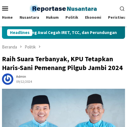
Loncat
Menu
ke
Mobile
konten
Home
Nusantara
Hukum
Politik
Ekonomi
Peristiwa
ah Benteng Awal Cegah IRET, TCC, dan Perundungan
Headlines
Gub
Beranda
Politik
Raih Suara Terbanyak, KPU Tetapkan
Haris-Sani Pemenang Pilgub Jambi 2024
Admin
09/12/2024