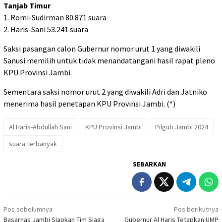
Tanjab Timur
1. Romi-Sudirman 80.871 suara
2. Haris-Sani 53.241 suara
Saksi pasangan calon Gubernur nomor urut 1 yang diwakili
Sanusi memilih untuk tidak menandatangani hasil rapat pleno
KPU Provinsi Jambi.
Sementara saksi nomor urut 2 yang diwakili Adri dan Jatniko
menerima hasil penetapan KPU Provinsi Jambi. (*)
Al Haris-Abdullah Sani
KPU Provinsi Jambi
Pilgub Jambi 2024
suara terbanyak
SEBARKAN
Navigasi
Pos sebelumnya
Pos berikutnya
Basarnas Jambi Siapkan Tim Siaga
Gubernur Al Haris Tetapkan UMP