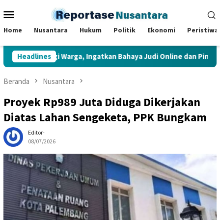
Loncat
Menu
ke
Mobile
konten
Home
Nusantara
Hukum
Politik
Ekonomi
Peristiwa
mbangi Warga, Ingatkan Bahaya Judi Online dan Pinjaman Onlin
Headlines
Beranda
Nusantara
Proyek Rp989 Juta Diduga Dikerjakan
Diatas Lahan Sengeketa, PPK Bungkam
Editor-
08/07/2026