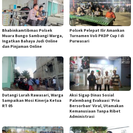
Bhabinkamtibmas Polsek
Polsek Pelepat Ilir Amankan
Muara Bungo Sambangi Warga,
Turnamen Voli PKDP Cup I di
Ingatkan Bahaya Judi Online
Purwasari
dan Pinjaman Online
Datangi Lurah Rawasari, Warga
Aksi Sigap Dinas Sosial
Sampaikan Mosi Kinerja Ketua
Palembang Evakuasi ‘Pria
RT 05
Bersorban’ Viral, Utamakan
Kemanusiaan Tanpa Ribet
Administrasi