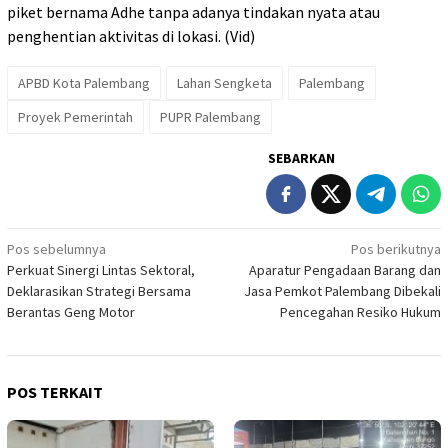
piket bernama Adhe tanpa adanya tindakan nyata atau
penghentian aktivitas di lokasi. (Vid)
APBD Kota Palembang
Lahan Sengketa
Palembang
Proyek Pemerintah
PUPR Palembang
SEBARKAN
Navigasi
Pos sebelumnya
Pos berikutnya
Perkuat Sinergi Lintas Sektoral,
Aparatur Pengadaan Barang dan
pos
Deklarasikan Strategi Bersama
Jasa Pemkot Palembang Dibekali
Berantas Geng Motor
Pencegahan Resiko Hukum
POS TERKAIT