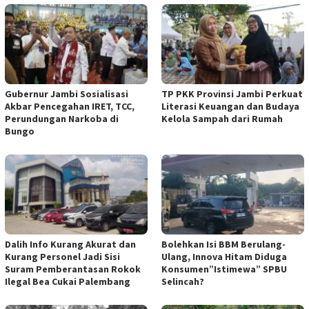
Gubernur Jambi Sosialisasi
TP PKK Provinsi Jambi Perkuat
Akbar Pencegahan IRET, TCC,
Literasi Keuangan dan Budaya
Perundungan Narkoba di
Kelola Sampah dari Rumah
Bungo
Dalih Info Kurang Akurat dan
Bolehkan Isi BBM Berulang-
Kurang Personel Jadi Sisi
Ulang, Innova Hitam Diduga
Suram Pemberantasan Rokok
Konsumen”Istimewa” SPBU
Ilegal Bea Cukai Palembang
Selincah?