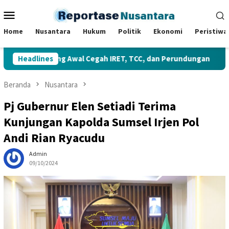
Loncat
Menu
ke
Mobile
konten
Home
Nusantara
Hukum
Politik
Ekonomi
Peristiwa
ah Benteng Awal Cegah IRET, TCC, dan Perundungan
Headlines
Gub
Beranda
Nusantara
Pj Gubernur Elen Setiadi Terima
Kunjungan Kapolda Sumsel Irjen Pol
Andi Rian Ryacudu
Admin
09/10/2024