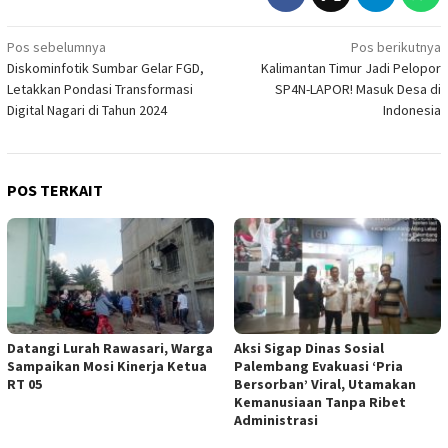
Navigasi
Pos sebelumnya
Pos berikutnya
Diskominfotik Sumbar Gelar FGD,
Kalimantan Timur Jadi Pelopor
pos
Letakkan Pondasi Transformasi
SP4N-LAPOR! Masuk Desa di
Digital Nagari di Tahun 2024
Indonesia
POS TERKAIT
Datangi Lurah Rawasari, Warga
Aksi Sigap Dinas Sosial
Sampaikan Mosi Kinerja Ketua
Palembang Evakuasi ‘Pria
RT 05
Bersorban’ Viral, Utamakan
Kemanusiaan Tanpa Ribet
Administrasi