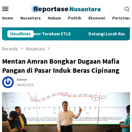
Loncat
Menu
ke
Mobile
konten
Home
Nusantara
Hukum
Politik
Ekonomi
Peristiwa
 Plat Nomor Terekam ETLE
Headlines
Datangi Lurah Rawasari, Warg
Beranda
Nusantara
Mentan Amran Bongkar Dugaan Mafia
Pangan di Pasar Induk Beras Cipinang
Admin
04/06/2025