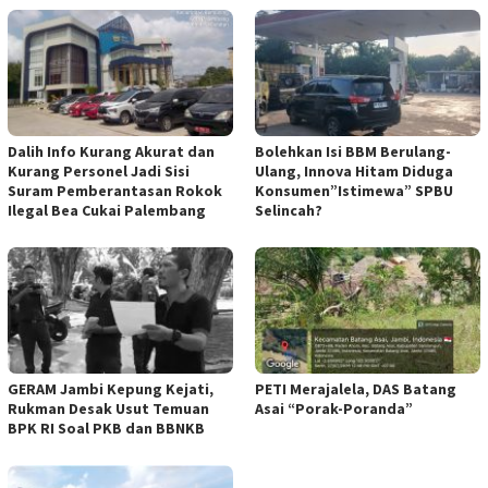
Dalih Info Kurang Akurat dan
Bolehkan Isi BBM Berulang-
Kurang Personel Jadi Sisi
Ulang, Innova Hitam Diduga
Suram Pemberantasan Rokok
Konsumen”Istimewa” SPBU
Ilegal Bea Cukai Palembang
Selincah?
GERAM Jambi Kepung Kejati,
PETI Merajalela, DAS Batang
Rukman Desak Usut Temuan
Asai “Porak-Poranda”
BPK RI Soal PKB dan BBNKB