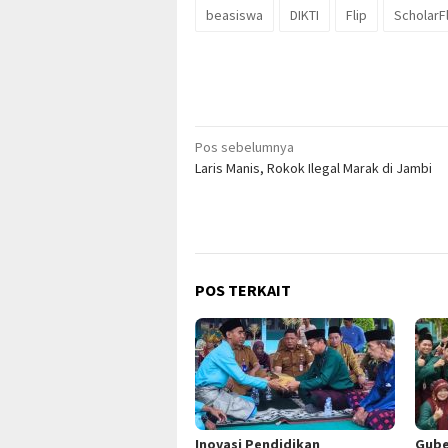
beasiswa
DIKTI
Flip
ScholarFl
Navigasi
Pos sebelumnya
Laris Manis, Rokok Ilegal Marak di Jambi
pos
POS TERKAIT
Inovasi Pendidikan
Gube