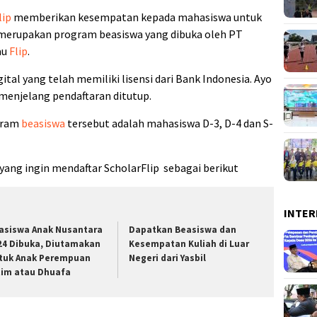
lip
memberikan kesempatan kepada mahasiswa untuk
erupakan program beasiswa yang dibuka oleh PT
au
Flip
.
tal yang telah memiliki lisensi dari Bank Indonesia. Ayo
 menjelang pendaftaran ditutup.
gram
beasiswa
tersebut adalah mahasiswa D-3, D-4 dan S-
ang ingin mendaftar ScholarFlip sebagai berikut
INTER
asiswa Anak Nusantara
Dapatkan Beasiswa dan
24 Dibuka, Diutamakan
Kesempatan Kuliah di Luar
tuk Anak Perempuan
Negeri dari Yasbil
tim atau Dhuafa