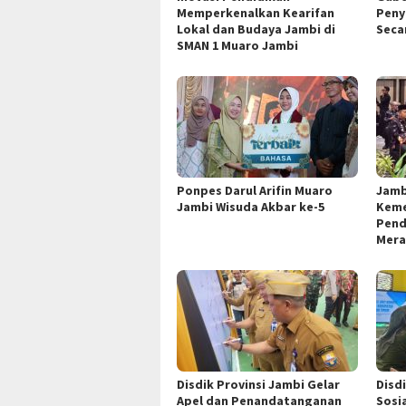
Memperkenalkan Kearifan
Peny
Lokal dan Budaya Jambi di
Seca
SMAN 1 Muaro Jambi
Ponpes Darul Arifin Muaro
Jamb
Jambi Wisuda Akbar ke-5
Keme
Pend
Mera
Disdik Provinsi Jambi Gelar
Disd
Apel dan Penandatanganan
Sosia