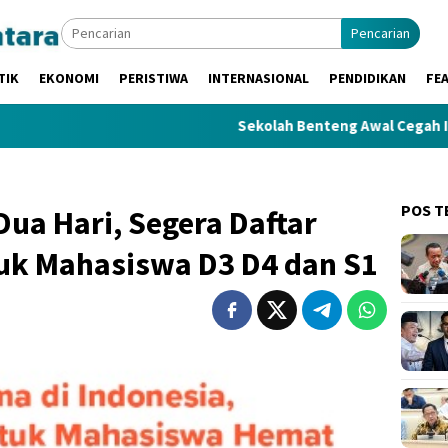
Pencarian
TIK
EKONOMI
PERISTIWA
INTERNASIONAL
PENDIDIKAN
FE
Sekolah Benteng Awal Cegah IRET, TCC, 
POS T
ua Hari, Segera Daftar
tuk Mahasiswa D3 D4 dan S1