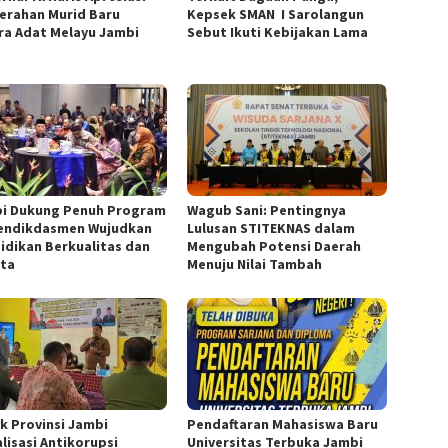
erahan Murid Baru
Kepsek SMAN I Sarolangun
ra Adat Melayu Jambi
Sebut Ikuti Kebijakan Lama
i Dukung Penuh Program
Wagub Sani: Pentingnya
ndikdasmen Wujudkan
Lulusan STITEKNAS dalam
idikan Berkualitas dan
Mengubah Potensi Daerah
ta
Menuju Nilai Tambah
ik Provinsi Jambi
Pendaftaran Mahasiswa Baru
lisasi Antikorupsi
Universitas Terbuka Jambi