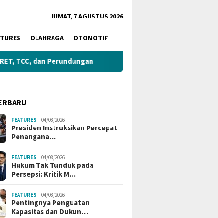
JUMAT, 7 AGUSTUS 2026
ATURES
OLAHRAGA
OTOMOTIF
dan Perundungan
Gubernur Tinjau Lokasi Pembangunan S
ERBARU
FEATURES
04/08/2026
Presiden Instruksikan Percepat
Penangana…
FEATURES
04/08/2026
Hukum Tak Tunduk pada
Persepsi: Kritik M…
FEATURES
04/08/2026
Pentingnya Penguatan
Kapasitas dan Dukun…