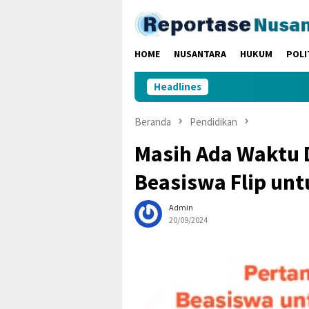
Loncat
ke
konten
HOME
NUSANTARA
HUKUM
POLI
Headlines
Beranda
Pendidikan
Masih Ada Waktu D
Beasiswa Flip un
Admin
20/09/2024