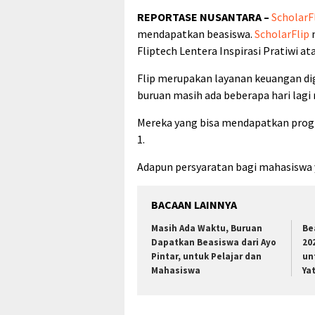
REPORTASE NUSANTARA –
ScholarF
mendapatkan beasiswa.
ScholarFlip
m
Fliptech Lentera Inspirasi Pratiwi at
Flip merupakan layanan keuangan digi
buruan masih ada beberapa hari lagi
Mereka yang bisa mendapatkan pro
1.
Adapun persyaratan bagi mahasiswa y
BACAAN LAINNYA
Masih Ada Waktu, Buruan
Be
Dapatkan Beasiswa dari Ayo
20
Pintar, untuk Pelajar dan
un
Mahasiswa
Ya