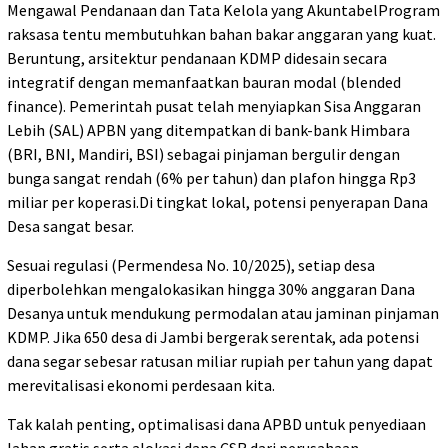
Mengawal Pendanaan dan Tata Kelola yang AkuntabelProgram
raksasa tentu membutuhkan bahan bakar anggaran yang kuat.
Beruntung, arsitektur pendanaan KDMP didesain secara
integratif dengan memanfaatkan bauran modal (blended
finance). Pemerintah pusat telah menyiapkan Sisa Anggaran
Lebih (SAL) APBN yang ditempatkan di bank-bank Himbara
(BRI, BNI, Mandiri, BSI) sebagai pinjaman bergulir dengan
bunga sangat rendah (6% per tahun) dan plafon hingga Rp3
miliar per koperasi.Di tingkat lokal, potensi penyerapan Dana
Desa sangat besar.
Sesuai regulasi (Permendesa No. 10/2025), setiap desa
diperbolehkan mengalokasikan hingga 30% anggaran Dana
Desanya untuk mendukung permodalan atau jaminan pinjaman
KDMP. Jika 650 desa di Jambi bergerak serentak, ada potensi
dana segar sebesar ratusan miliar rupiah per tahun yang dapat
merevitalisasi ekonomi perdesaan kita.
Tak kalah penting, optimalisasi dana APBD untuk penyediaan
lahan gratis serta alokasi dana CSR dari perusahaan