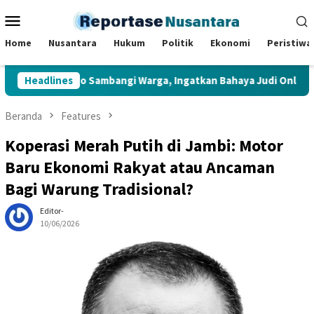
Loncat
Menu
ke
Mobile
konten
Home
Nusantara
Hukum
Politik
Ekonomi
Peristiwa
Bungo Sambangi Warga, Ingatkan Bahaya Judi Online dan Pinjam
Headlines
Beranda
Features
Koperasi Merah Putih di Jambi: Motor
Baru Ekonomi Rakyat atau Ancaman
Bagi Warung Tradisional?
Editor-
10/06/2026