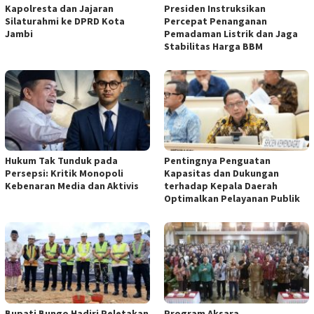
Kapolresta dan Jajaran
Presiden Instruksikan
Silaturahmi ke DPRD Kota
Percepat Penanganan
Jambi
Pemadaman Listrik dan Jaga
Stabilitas Harga BBM
Hukum Tak Tunduk pada
Pentingnya Penguatan
Persepsi: Kritik Monopoli
Kapasitas dan Dukungan
Kebenaran Media dan Aktivis
terhadap Kepala Daerah
Optimalkan Pelayanan Publik
Bupati Bungo Hadiri Peletakan
Program Aksara,