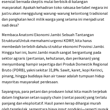
esensial bernada skeptis mulai berbisik di kalangan
masyarakat: Apakah kehadiran toko raksasa berlabel negara ini
justru akan menggulung warung-warung kelontong tradisional
dan pangkalan kecil milik warga yang selama ini menjadi urat
nadi desa?
Membaca Anatomi Ekonomi Jambi: Sebuah Tantangan
StrukturalUntuk memahami urgensi KDMP, kita harus
membedah terlebih dahulu struktur ekonomi Provinsi Jambi.
Hingga hari ini, bumi Jambi masih sangat bergantung pada
sektor agraris (pertanian, kehutanan, dan perikanan) yang
menyumbang hampir sepertiga dari Produk Domestik Regional
Bruto (PDRB), yakni sekitar 31,8%. Sawit, karet, kopi Kerinci,
pinang, hingga budidaya ikan air tawar adalah tumpuan hidup
mayoritas masyarakat perdesaan.
Sayangnya, para petani dan produsen lokal kita masih terjebak
dalam lingkaran setan supply chain (rantai pasok) yang terlalu
panjang dan eksploitatif. Hasil panen kerap dihargai murah
oleh tengkulak, sementara biaya input produksi—seperti pupuk