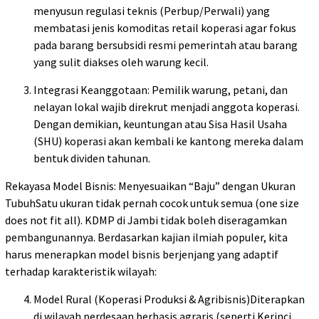
menyusun regulasi teknis (Perbup/Perwali) yang
membatasi jenis komoditas retail koperasi agar fokus
pada barang bersubsidi resmi pemerintah atau barang
yang sulit diakses oleh warung kecil.
Integrasi Keanggotaan: Pemilik warung, petani, dan
nelayan lokal wajib direkrut menjadi anggota koperasi.
Dengan demikian, keuntungan atau Sisa Hasil Usaha
(SHU) koperasi akan kembali ke kantong mereka dalam
bentuk dividen tahunan.
Rekayasa Model Bisnis: Menyesuaikan “Baju” dengan Ukuran
TubuhSatu ukuran tidak pernah cocok untuk semua (one size
does not fit all). KDMP di Jambi tidak boleh diseragamkan
pembangunannya. Berdasarkan kajian ilmiah populer, kita
harus menerapkan model bisnis berjenjang yang adaptif
terhadap karakteristik wilayah:
Model Rural (Koperasi Produksi & Agribisnis)Diterapkan
di wilayah perdesaan berbasis agraris (seperti Kerinci,