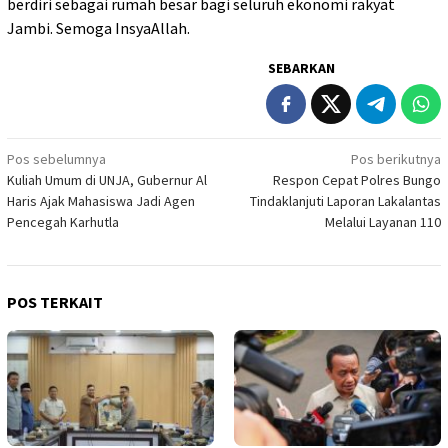
berdiri sebagai rumah besar bagi seluruh ekonomi rakyat
Jambi. Semoga InsyaAllah.
SEBARKAN
Navigasi
Pos sebelumnya
Pos berikutnya
Kuliah Umum di UNJA, Gubernur Al
Respon Cepat Polres Bungo
pos
Haris Ajak Mahasiswa Jadi Agen
Tindaklanjuti Laporan Lakalantas
Pencegah Karhutla
Melalui Layanan 110
POS TERKAIT