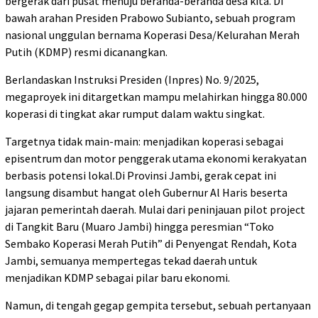
bergerak dari pusat menuju beranda-beranda desa kita. Di
bawah arahan Presiden Prabowo Subianto, sebuah program
nasional unggulan bernama Koperasi Desa/Kelurahan Merah
Putih (KDMP) resmi dicanangkan.
Berlandaskan Instruksi Presiden (Inpres) No. 9/2025,
megaproyek ini ditargetkan mampu melahirkan hingga 80.000
koperasi di tingkat akar rumput dalam waktu singkat.
Targetnya tidak main-main: menjadikan koperasi sebagai
episentrum dan motor penggerak utama ekonomi kerakyatan
berbasis potensi lokal.Di Provinsi Jambi, gerak cepat ini
langsung disambut hangat oleh Gubernur Al Haris beserta
jajaran pemerintah daerah. Mulai dari peninjauan pilot project
di Tangkit Baru (Muaro Jambi) hingga peresmian “Toko
Sembako Koperasi Merah Putih” di Penyengat Rendah, Kota
Jambi, semuanya mempertegas tekad daerah untuk
menjadikan KDMP sebagai pilar baru ekonomi.
Namun, di tengah gegap gempita tersebut, sebuah pertanyaan