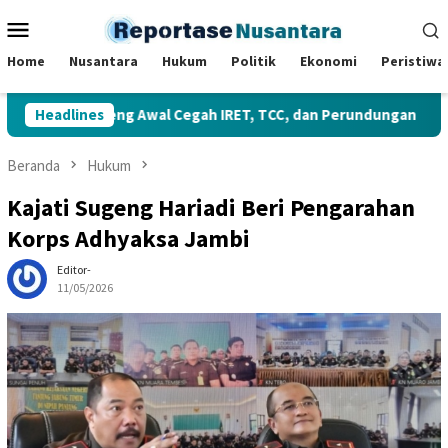
Loncat
Menu
ke
Mobile
konten
Home
Nusantara
Hukum
Politik
Ekonomi
Peristiwa
 Benteng Awal Cegah IRET, TCC, dan Perundungan
Headlines
Gubern
Beranda
Hukum
Kajati Sugeng Hariadi Beri Pengarahan
Korps Adhyaksa Jambi
Editor-
11/05/2026