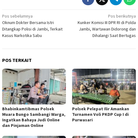
Navigasi
Pos sebelumnya
Pos berikutnya
Oknum Dokter Bersama Istri
Kunker Komisi III DPR RI di Polda
pos
Ditangkap Polisi di Jambi, Terkait
Jambi, Wartawan Didorong dan
Kasus Narkotika Sabu
Dihalangi Saat Bertugas
POS TERKAIT
Bhabinkamtibmas Polsek
Polsek Pelepat Ilir Amankan
Muara Bungo Sambangi Warga,
Turnamen Voli PKDP Cup I di
Ingatkan Bahaya Judi Online
Purwasari
dan Pinjaman Online