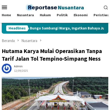
Loncat
Menu
ke
Mobile
konten
Home
Nusantara
Hukum
Politik
Ekonomi
Peristiwa
k Muara Bungo Sambangi Warga, Ingatkan Bahaya Judi Online da
Headlines
Beranda
Nusantara
Hutama Karya Mulai Operasikan Tanpa
Tarif Jalan Tol Tempino-Simpang Ness
Admin
12/09/2025