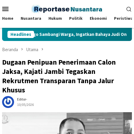
Loncat
Menu
ke
Mobile
konten
Home
Nusantara
Hukum
Politik
Ekonomi
Peristiwa
ara Bungo Sambangi Warga, Ingatkan Bahaya Judi Online dan Pi
Headlines
Beranda
Utama
Dugaan Penipuan Penerimaan Calon
Jaksa, Kajati Jambi Tegaskan
Rekrutmen Transparan Tanpa Jalur
Khusus
Editor-
10/05/2026