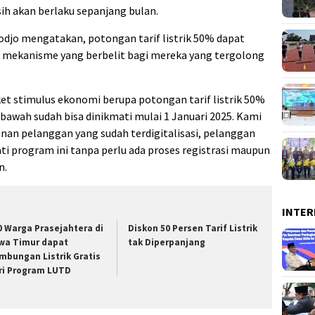
sih akan berlaku sepanjang bulan.
jo mengatakan, potongan tarif listrik 50% dapat
a mekanisme yang berbelit bagi mereka yang tergolong
 stimulus ekonomi berupa potongan tarif listrik 50%
bawah sudah bisa dinikmati mulai 1 Januari 2025. Kami
nan pelanggan yang sudah terdigitalisasi, pelanggan
 program ini tanpa perlu ada proses registrasi maupun
n.
INTER
0 Warga Prasejahtera di
Diskon 50 Persen Tarif Listrik
wa Timur dapat
tak Diperpanjang
mbungan Listrik Gratis
ri Program LUTD