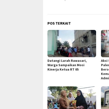
POS TERKAIT
Datangi Lurah Rawasari,
Aksi 
Warga Sampaikan Mosi
Pale
Kinerja Ketua RT 05
Bers
Kema
Admi