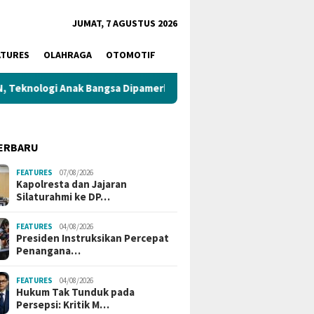
JUMAT, 7 AGUSTUS 2026
ATURES
OLAHRAGA
OTOMOTIF
nak Bangsa Dipamerkan di Istana
Kapolresta dan Jajaran 
ERBARU
FEATURES
07/08/2026
Kapolresta dan Jajaran
Silaturahmi ke DP…
FEATURES
04/08/2026
Presiden Instruksikan Percepat
Penangana…
FEATURES
04/08/2026
Hukum Tak Tunduk pada
Persepsi: Kritik M…