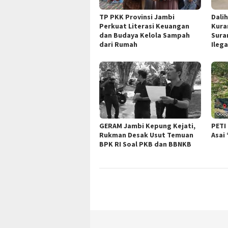
TP PKK Provinsi Jambi
Dali
Perkuat Literasi Keuangan
Kura
dan Budaya Kelola Sampah
Sura
dari Rumah
Ileg
GERAM Jambi Kepung Kejati,
PETI
Rukman Desak Usut Temuan
Asai
BPK RI Soal PKB dan BBNKB