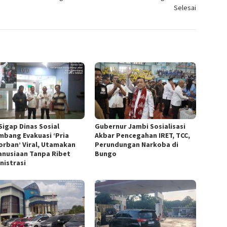
Selesai
Sigap Dinas Sosial
Gubernur Jambi Sosialisasi
mbang Evakuasi ‘Pria
Akbar Pencegahan IRET, TCC,
orban’ Viral, Utamakan
Perundungan Narkoba di
nusiaan Tanpa Ribet
Bungo
nistrasi