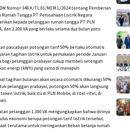
SDM Nomor 348.K/TL.01/MEM.L/2024 tentang Pemberian
n Rumah Tangga PT Perusahaan Listrik Negara
berikan kepada pelanggan rumah tangga PT PLN
VA, dan 2.200 VA yang berlaku selama dua bulan yaitu
an pascabayar potongan tarif 50% berlaku otomatis
ran tagihan listrik untuk pemakaian periode Januari
ra bagi pelanggan prabayar cukup membeli setengah
kan energi (kWh) yang sama di manapun.
al tagihan bulanan akan secara otomatis dikurangi 50%
untuk pelanggan prabayar, potongan 50% akan langsung
n listrik, baik itu di PLN Mobile, di ritel-ritel, di
wan.
latan pelanggan 1.300 VA mengungkapkan bahwa dirinya
ulus ekonomi berupa potongan tarif listrik tersebut.
faat terutama untuk meringankan beban belanja rumah