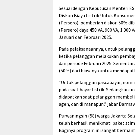
Sesuai dengan Keputusan Menteri E
Diskon Biaya Listrik Untuk Konsume
(Persero), pemberian diskon 50% di
(Persero) daya 450 VA, 900 VA, 1.300 
Januari dan Februari 2025.
Pada pelaksanaannya, untuk pelangg
ketika pelanggan melakukan pembaya
dan periode Februari 2025. Sementa
(50%) dari biasanya untuk mendapat
“Untuk pelanggan pascabayar, nomin
pada saat bayar listrik. Sedangkan 
didapatkan saat pelanggan membeli toke
agen, dan di manapun,” jabar Darma
Purwaningsih (58) warga Jakarta Se
telah berhasil menikmati paket stim
Baginya program ini sangat berman