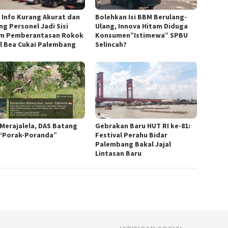
h Info Kurang Akurat dan
Bolehkan Isi BBM Berulang-
ng Personel Jadi Sisi
Ulang, Innova Hitam Diduga
m Pemberantasan Rokok
Konsumen”Istimewa” SPBU
al Bea Cukai Palembang
Selincah?
 Merajalela, DAS Batang
Gebrakan Baru HUT RI ke-81:
 “Porak-Poranda”
Festival Perahu Bidar
Palembang Bakal Jajal
Lintasan Baru