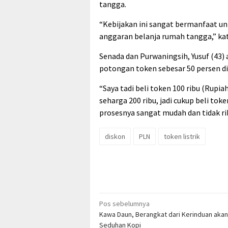
tangga.
“Kebijakan ini sangat bermanfaat un
anggaran belanja rumah tangga,” ka
Senada dan Purwaningsih, Yusuf (43
potongan token sebesar 50 persen di
“Saya tadi beli token 100 ribu (Rup
seharga 200 ribu, jadi cukup beli to
prosesnya sangat mudah dan tidak ribe
diskon
PLN
token listrik
Navigasi
Pos sebelumnya
Kawa Daun, Berangkat dari Kerinduan akan
pos
Seduhan Kopi