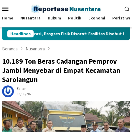
Loncat
Menu
ke
Mobile
konten
Home
Nusantara
Hukum
Politik
Ekonomi
Peristiwa
Beroperasi, Progres Fisik Disorot: Fasilitas Disebut Lengkap, Na
Headlines
Beranda
Nusantara
10.189 Ton Beras Cadangan Pemprov
Jambi Menyebar di Empat Kecamatan
Sarolangun
Editor-
13/06/2026