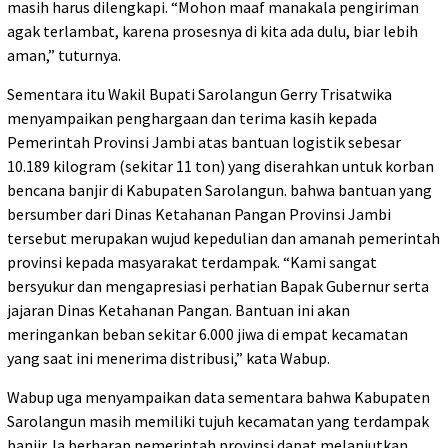
masih harus dilengkapi. “Mohon maaf manakala pengiriman
agak terlambat, karena prosesnya di kita ada dulu, biar lebih
aman,” tuturnya.
Sementara itu Wakil Bupati Sarolangun Gerry Trisatwika
menyampaikan penghargaan dan terima kasih kepada
Pemerintah Provinsi Jambi atas bantuan logistik sebesar
10.189 kilogram (sekitar 11 ton) yang diserahkan untuk korban
bencana banjir di Kabupaten Sarolangun. bahwa bantuan yang
bersumber dari Dinas Ketahanan Pangan Provinsi Jambi
tersebut merupakan wujud kepedulian dan amanah pemerintah
provinsi kepada masyarakat terdampak. “Kami sangat
bersyukur dan mengapresiasi perhatian Bapak Gubernur serta
jajaran Dinas Ketahanan Pangan. Bantuan ini akan
meringankan beban sekitar 6.000 jiwa di empat kecamatan
yang saat ini menerima distribusi,” kata Wabup.
Wabup uga menyampaikan data sementara bahwa Kabupaten
Sarolangun masih memiliki tujuh kecamatan yang terdampak
banjir. Ia berharap pemerintah provinsi dapat melanjutkan