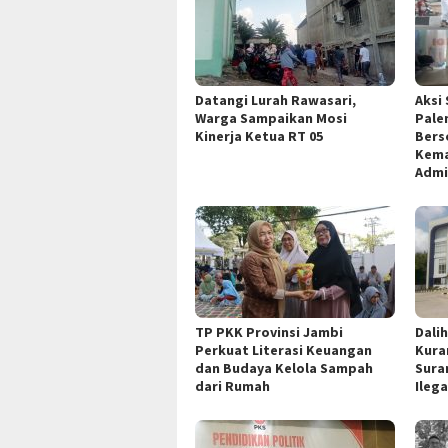
Datangi Lurah Rawasari,
Aksi 
Warga Sampaikan Mosi
Pale
Kinerja Ketua RT 05
Bers
Kema
Admi
TP PKK Provinsi Jambi
Dali
Perkuat Literasi Keuangan
Kura
dan Budaya Kelola Sampah
Sura
dari Rumah
Ileg