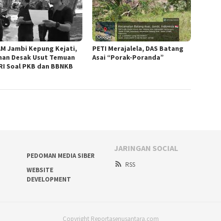
M Jambi Kepung Kejati,
PETI Merajalela, DAS Batang
an Desak Usut Temuan
Asai “Porak-Poranda”
RI Soal PKB dan BBNKB
JARINGAN SOCIAL
PEDOMAN MEDIA SIBER
RSS
WEBSITE
DEVELOPMENT
Copyright Reportasenusantara.com