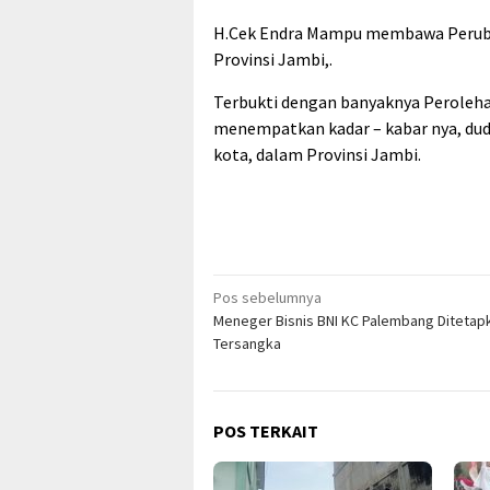
H.Cek Endra Mampu membawa Perubaha
Provinsi Jambi,.
Terbukti dengan banyaknya Perolehan
menempatkan kadar – kabar nya, dud
kota, dalam Provinsi Jambi.
Navigasi
Pos sebelumnya
Meneger Bisnis BNI KC Palembang Ditetap
pos
Tersangka
POS TERKAIT