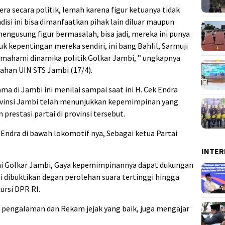
dera secara politik, lemah karena figur ketuanya tidak
isi ini bisa dimanfaatkan pihak lain diluar maupun
 mengusung figur bermasalah, bisa jadi, mereka ini punya
k kepentingan mereka sendiri, ini bang Bahlil, Sarmuji
 memahami dinamika politik Golkar Jambi, ” ungkapnya
han UIN STS Jambi (17/4).
ma di Jambi ini menilai sampai saat ini H. Cek Endra
ovinsi Jambi telah menunjukkan kepemimpinan yang
prestasi partai di provinsi tersebut.
Endra di bawah lokomotif nya, Sebagai ketua Partai
INTER
tai Golkar Jambi, Gaya kepemimpinannya dapat dukungan
ni dibuktikan degan perolehan suara tertinggi hingga
ursi DPR RI.
 pengalaman dan Rekam jejak yang baik, juga mengajar