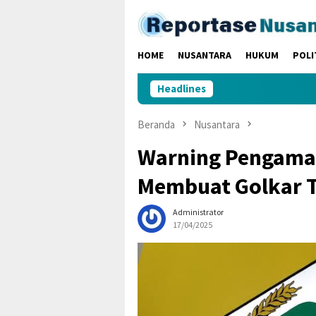
Loncat
ke
konten
HOME
NUSANTARA
HUKUM
POLI
Headlines
Beranda
Nusantara
Warning Pengamat 
Membuat Golkar 
Administrator
17/04/2025