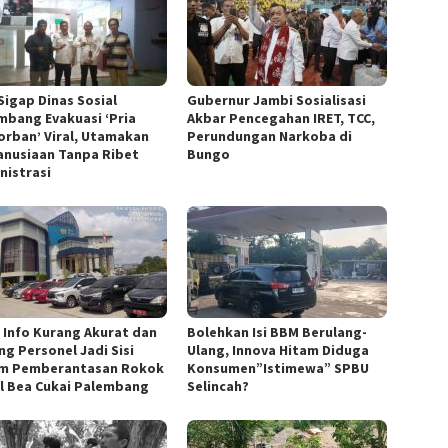
Sigap Dinas Sosial
Gubernur Jambi Sosialisasi
mbang Evakuasi ‘Pria
Akbar Pencegahan IRET, TCC,
orban’ Viral, Utamakan
Perundungan Narkoba di
nusiaan Tanpa Ribet
Bungo
nistrasi
h Info Kurang Akurat dan
Bolehkan Isi BBM Berulang-
ng Personel Jadi Sisi
Ulang, Innova Hitam Diduga
m Pemberantasan Rokok
Konsumen”Istimewa” SPBU
al Bea Cukai Palembang
Selincah?