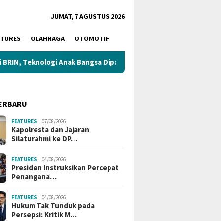
JUMAT, 7 AGUSTUS 2026
ATURES
OLAHRAGA
OTOMOTIF
knologi Anak Bangsa Dipamerkan di Istana
Kapolresta dan 
ERBARU
FEATURES
07/08/2026
Kapolresta dan Jajaran
Silaturahmi ke DP…
FEATURES
04/08/2026
Presiden Instruksikan Percepat
Penangana…
FEATURES
04/08/2026
Hukum Tak Tunduk pada
Persepsi: Kritik M…