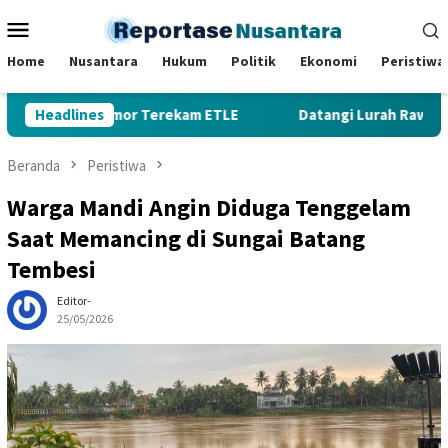
Loncat
Menu
ke
Mobile
konten
Home
Nusantara
Hukum
Politik
Ekonomi
Peristiwa
n Plat Nomor Terekam ETLE
Headlines
Datangi Lurah Rawasari, Warg
Beranda
Peristiwa
Warga Mandi Angin Diduga Tenggelam
Saat Memancing di Sungai Batang
Tembesi
Editor-
25/05/2026