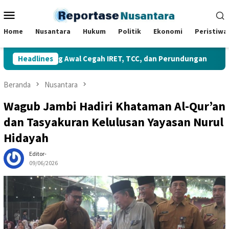
Loncat
Menu
ke
Mobile
konten
Home
Nusantara
Hukum
Politik
Ekonomi
Peristiwa
h Benteng Awal Cegah IRET, TCC, dan Perundungan
Headlines
Gube
Beranda
Nusantara
Wagub Jambi Hadiri Khataman Al-Qur’an
dan Tasyakuran Kelulusan Yayasan Nurul
Hidayah
Editor-
09/06/2026