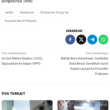
pungkasnya. (Red)
Jambi
Kelulusan
Khataman Al Qur'an
Yayasan Nurul Hidayah
SEBARKAN
Navigasi
Pos sebelumnya
Pos berikutnya
Isi Gas Melon Dioplos 12 KG,
Babak Baru Kemitraan, Sembilan
pos
Dipasarkan ke Dapur SPPG
Duta Besar Serahkan Surat
Kepercayaan ke Presiden
Prabowo
POS TERKAIT