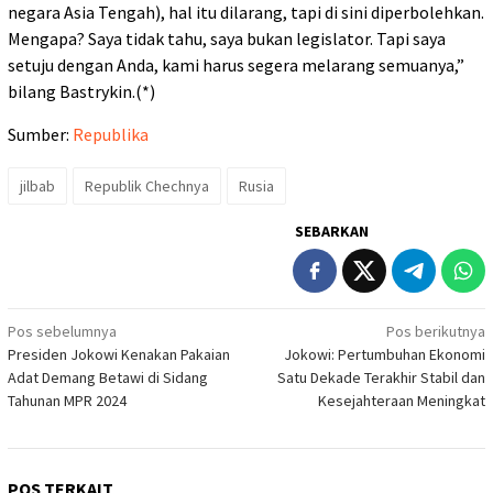
negara Asia Tengah), hal itu dilarang, tapi di sini diperbolehkan.
Mengapa? Saya tidak tahu, saya bukan legislator. Tapi saya
setuju dengan Anda, kami harus segera melarang semuanya,”
bilang Bastrykin.(*)
Sumber:
Republika
jilbab
Republik Chechnya
Rusia
SEBARKAN
Navigasi
Pos sebelumnya
Pos berikutnya
Presiden Jokowi Kenakan Pakaian
Jokowi: Pertumbuhan Ekonomi
pos
Adat Demang Betawi di Sidang
Satu Dekade Terakhir Stabil dan
Tahunan MPR 2024
Kesejahteraan Meningkat
POS TERKAIT