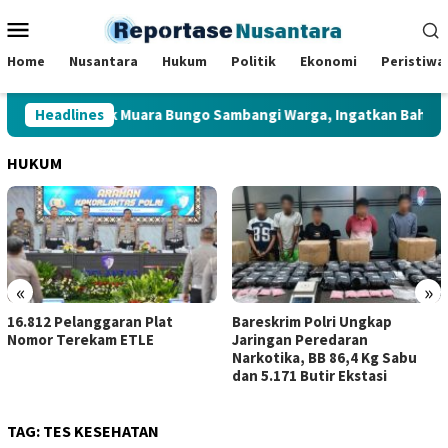
Loncat
Menu
ke
Mobile
konten
Home
Nusantara
Hukum
Politik
Ekonomi
Peristiwa
ibmas Polsek Muara Bungo Sambangi Warga, Ingatkan Bahaya Jud
Headlines
HUKUM
«
»
16.812 Pelanggaran Plat
Bareskrim Polri Ungkap
Nomor Terekam ETLE
Jaringan Peredaran
Narkotika, BB 86,4 Kg Sabu
dan 5.171 Butir Ekstasi
TAG:
TES KESEHATAN