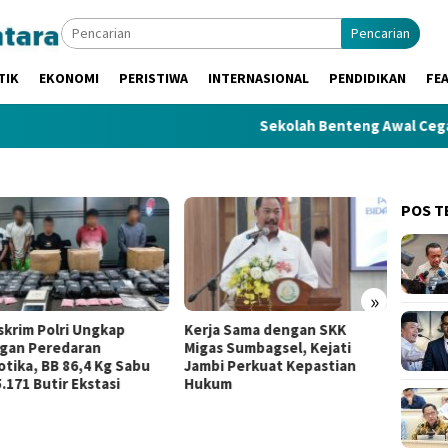
Pencarian
TIK
EKONOMI
PERISTIWA
INTERNASIONAL
PENDIDIKAN
FE
Sekolah Benteng Awal Cegah IRET
POS T
»
rja Sama dengan SKK
Gerbong Mutasi Kejaksaan
Roc
gas Sumbagsel, Kejati
Bergerak: Aspidsus Kejati
Pol
mbi Perkuat Kepastian
Sumsel, Kajari Palembang,
TPP
ukum
dan Muba Resmi Berganti
Huk