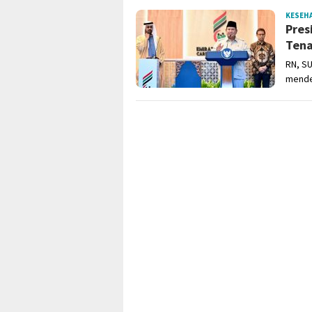
KESEH
Pres
Tena
RN, S
mendes