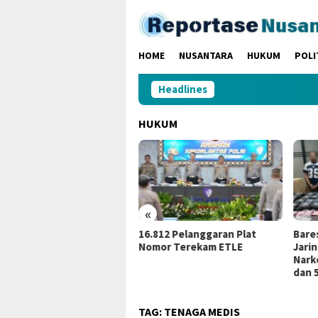
Loncat
ke
konten
HOME
NUSANTARA
HUKUM
POLI
Headlines
HUKUM
«
16.812 Pelanggaran Plat
Bareskrim Polri Ungkap
Ke
Nomor Terekam ETLE
Jaringan Peredaran
Mi
Narkotika, BB 86,4 Kg Sabu
Ja
dan 5.171 Butir Ekstasi
H
TAG:
TENAGA MEDIS