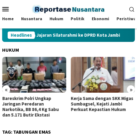
Loncat
Menu
ke
Mobile
konten
Home
Nusantara
Hukum
Politik
Ekonomi
Peristiwa
Kapolresta dan Jajaran Silaturahmi ke DPRD Kota Jambi
Headlines
S
HUKUM
«
»
Bareskrim Polri Ungkap
Kerja Sama dengan SKK Migas
Jaringan Peredaran
Sumbagsel, Kejati Jambi
Narkotika, BB 86,4 Kg Sabu
Perkuat Kepastian Hukum
dan 5.171 Butir Ekstasi
TAG:
TABUNGAN EMAS