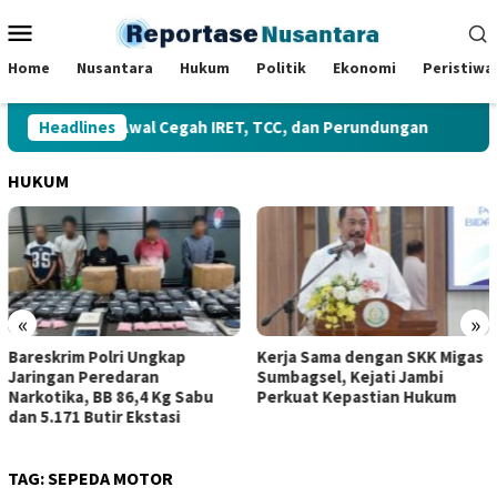
Loncat
Menu
ke
Mobile
konten
Home
Nusantara
Hukum
Politik
Ekonomi
Peristiwa
lah Benteng Awal Cegah IRET, TCC, dan Perundungan
Headlines
Gu
HUKUM
«
»
Bareskrim Polri Ungkap
Kerja Sama dengan SKK Migas
Jaringan Peredaran
Sumbagsel, Kejati Jambi
Narkotika, BB 86,4 Kg Sabu
Perkuat Kepastian Hukum
dan 5.171 Butir Ekstasi
TAG:
SEPEDA MOTOR