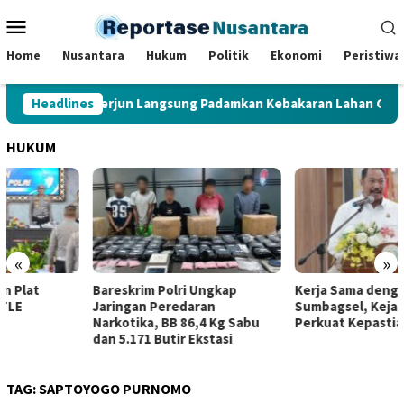
Loncat
Menu
ke
Mobile
konten
Home
Nusantara
Hukum
Politik
Ekonomi
Peristiwa
nur Al Haris Terjun Langsung Padamkan Kebakaran Lahan Gambut
Headlines
HUKUM
«
»
Bareskrim Polri Ungkap
Kerja Sama dengan SKK Migas
Jaringan Peredaran
Sumbagsel, Kejati Jambi
Narkotika, BB 86,4 Kg Sabu
Perkuat Kepastian Hukum
dan 5.171 Butir Ekstasi
TAG:
SAPTOYOGO PURNOMO