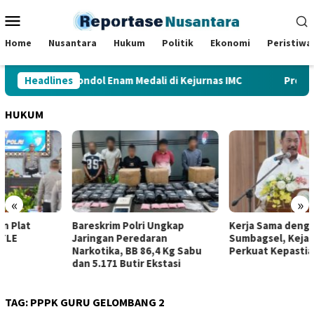
Loncat
Menu
ke
Mobile
konten
Home
Nusantara
Hukum
Politik
Ekonomi
Peristiwa
thai Jambi Gondol Enam Medali di Kejurnas IMC
Headlines
Proyek P
HUKUM
«
»
Bareskrim Polri Ungkap
Kerja Sama dengan SKK Migas
Jaringan Peredaran
Sumbagsel, Kejati Jambi
Narkotika, BB 86,4 Kg Sabu
Perkuat Kepastian Hukum
dan 5.171 Butir Ekstasi
TAG:
PPPK GURU GELOMBANG 2