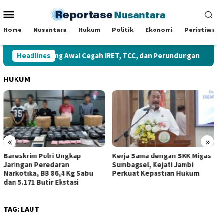
Loncat
Menu
ke
Mobile
konten
Home
Nusantara
Hukum
Politik
Ekonomi
Peristiwa
ekolah Benteng Awal Cegah IRET, TCC, dan Perundungan
Headlines
HUKUM
«
»
Bareskrim Polri Ungkap
Kerja Sama dengan SKK Migas
Jaringan Peredaran
Sumbagsel, Kejati Jambi
Narkotika, BB 86,4 Kg Sabu
Perkuat Kepastian Hukum
dan 5.171 Butir Ekstasi
TAG:
LAUT