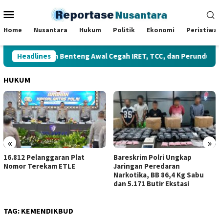
Loncat
Menu
ke
Mobile
konten
Home
Nusantara
Hukum
Politik
Ekonomi
Peristiwa
Headlines
Sekolah Benteng Awal Cegah IRET, TCC, dan Perundungan
HUKUM
«
»
Plat
Bareskrim Polri Ungkap
Kerja Sama dengan 
E
Jaringan Peredaran
Sumbagsel, Kejati J
Narkotika, BB 86,4 Kg Sabu
Perkuat Kepastian 
dan 5.171 Butir Ekstasi
TAG:
KEMENDIKBUD