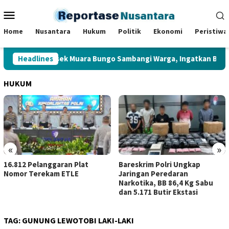
Loncat
Menu
ke
Mobile
konten
Home
Nusantara
Hukum
Politik
Ekonomi
Peristiwa
mtibmas Polsek Muara Bungo Sambangi Warga, Ingatkan Bahaya J
Headlines
HUKUM
«
»
Bareskrim Polri Ungkap
Kerja Sama dengan SKK 
Jaringan Peredaran
Sumbagsel, Kejati Jambi
Narkotika, BB 86,4 Kg Sabu
Perkuat Kepastian Huk
dan 5.171 Butir Ekstasi
TAG:
GUNUNG LEWOTOBI LAKI-LAKI