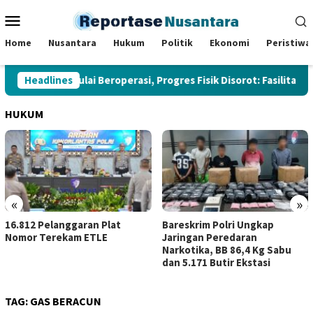
Loncat
Menu
ke
Mobile
konten
Home
Nusantara
Hukum
Politik
Ekonomi
Peristiwa
 Tanjabtim Mulai Beroperasi, Progres Fisik Disorot: Fasilitas Di
Headlines
HUKUM
«
»
Bareskrim Polri Ungkap
Kerja Sama dengan SKK 
Jaringan Peredaran
Sumbagsel, Kejati Jambi
Narkotika, BB 86,4 Kg Sabu
Perkuat Kepastian Huk
dan 5.171 Butir Ekstasi
TAG:
GAS BERACUN