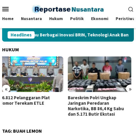
Loncat
Menu
ke
Mobile
konten
Home
Nusantara
Hukum
Politik
Ekonomi
Peristiwa
Presiden Tinjau Berbagai Inovasi BRIN, Teknologi Anak Bangsa Di
Headlines
HUKUM
«
»
Bareskrim Polri Ungkap
Kerja Sama dengan SKK Migas
Jaringan Peredaran
Sumbagsel, Kejati Jambi
Narkotika, BB 86,4 Kg Sabu
Perkuat Kepastian Hukum
dan 5.171 Butir Ekstasi
TAG:
BUAH LEMON