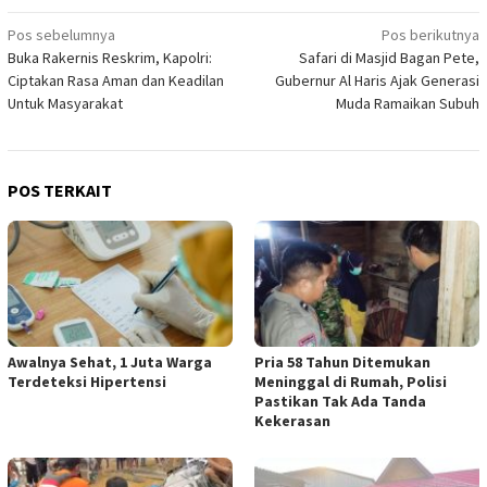
Navigasi
Pos sebelumnya
Pos berikutnya
Buka Rakernis Reskrim, Kapolri:
Safari di Masjid Bagan Pete,
pos
Ciptakan Rasa Aman dan Keadilan
Gubernur Al Haris Ajak Generasi
Untuk Masyarakat
Muda Ramaikan Subuh
POS TERKAIT
Awalnya Sehat, 1 Juta Warga
Pria 58 Tahun Ditemukan
Terdeteksi Hipertensi
Meninggal di Rumah, Polisi
Pastikan Tak Ada Tanda
Kekerasan