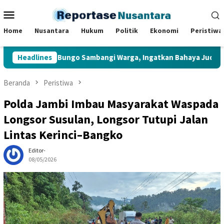
Loncat
Menu
ke
Mobile
konten
Home
Nusantara
Hukum
Politik
Ekonomi
Peristiwa
k Muara Bungo Sambangi Warga, Ingatkan Bahaya Judi Online da
Headlines
Beranda
Peristiwa
Polda Jambi Imbau Masyarakat Waspada
Longsor Susulan, Longsor Tutupi Jalan
Lintas Kerinci–Bangko
Editor-
08/05/2026