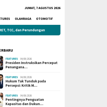
JUMAT, 7 AGUSTUS 2026
ATURES
OLAHRAGA
OTOMOTIF
dan Perundungan
Gubernur Tinjau Lokasi Pembangunan S
ERBARU
FEATURES
04/08/2026
Presiden Instruksikan Percepat
Penangana…
FEATURES
04/08/2026
Hukum Tak Tunduk pada
Persepsi: Kritik M…
FEATURES
04/08/2026
Pentingnya Penguatan
Kapasitas dan Dukun…