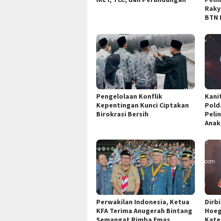
Raky
BTN 
Pengelolaan Konflik
Kani
Kepentingan Kunci Ciptakan
Pold
Birokrasi Bersih
Peli
Anak
Perwakilan Indonesia, Ketua
Dirb
KFA Terima Anugerah Bintang
Hoeg
Semangat Rimba Emas
Kate