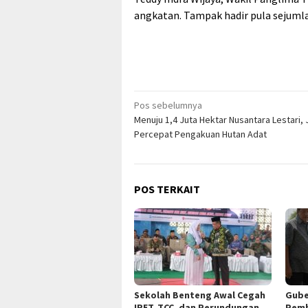
angkatan. Tampak hadir pula sejumla
Navigasi
Pos sebelumnya
Menuju 1,4 Juta Hektar Nusantara Lestari,
pos
Percepat Pengakuan Hutan Adat
POS TERKAIT
Sekolah Benteng Awal Cegah
Gube
IRET, TCC, dan Perundungan
Pemb