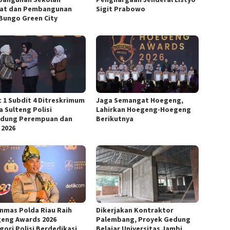
at dan Pembangunan
Sigit Prabowo
Bungo Green City
t 1 Subdit 4 Ditreskrimum
Jaga Semangat Hoegeng,
a Sulteng Polisi
Lahirkan Hoegeng-Hoegeng
ndung Perempuan dan
Berikutnya
 2026
inmas Polda Riau Raih
Dikerjakan Kontraktor
eng Awards 2026
Palembang, Proyek Gedung
gori Polisi Berdedikasi
Belajar Universitas Jambi