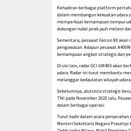
Kehadiran berbagai platform pertah
dalam membangun kekuatan udara ya
memperkuat kemampuan tempur udara
dukungan rudal jarak jauh meteor d
Sementara, pesawat Falcon 8X akan 
pengawasan. Adapun pesawat A400M
kemampuan angkut strategis dan pen
Di sisi lain, radar GCI GM403 akan b
udara. Radar ini turut membantu m
melanggar kedaulatan wilayah udara 
Sebelumnya, alutsista strategis ber
TNI pada November 2025 lalu. Pesaw
dalam berbagai operasi.
Turut hadir dalam acara penyerahan 
Menteri Sekretaris Negara Prasetyo H
Teddy Indra Wijaya, Wakil Panglima T