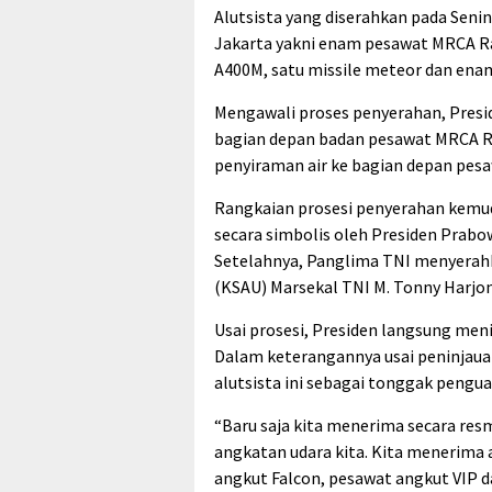
Alutsista yang diserahkan pada Seni
Jakarta yakni enam pesawat MRCA Ra
A400M, satu missile meteor dan ena
Mengawali proses penyerahan, Presid
bagian depan badan pesawat MRCA Ra
penyiraman air ke bagian depan pesa
Rangkaian prosesi penyerahan kemud
secara simbolis oleh Presiden Prabo
Setelahnya, Panglima TNI menyerahk
(KSAU) Marsekal TNI M. Tonny Harjo
Usai prosesi, Presiden langsung meni
Dalam keterangannya usai peninja
alutsista ini sebagai tonggak pengu
“Baru saja kita menerima secara res
angkatan udara kita. Kita menerima
angkut Falcon, pesawat angkut VIP da