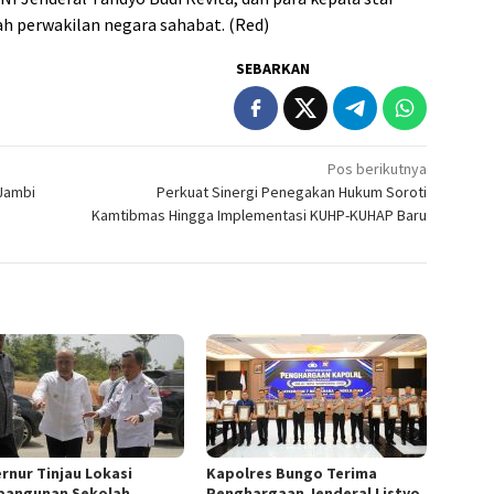
h perwakilan negara sahabat. (Red)
SEBARKAN
Pos berikutnya
 Jambi
Perkuat Sinergi Penegakan Hukum Soroti
Kamtibmas Hingga Implementasi KUHP-KUHAP Baru
rnur Tinjau Lokasi
Kapolres Bungo Terima
angunan Sekolah
Penghargaan Jenderal Listyo