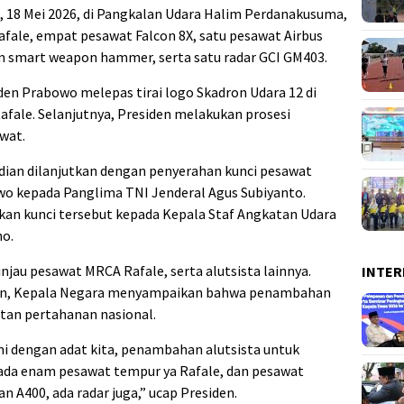
n, 18 Mei 2026, di Pangkalan Udara Halim Perdanakusuma,
fale, empat pesawat Falcon 8X, satu pesawat Airbus
m smart weapon hammer, serta satu radar GCI GM403.
en Prabowo melepas tirai logo Skadron Udara 12 di
fale. Selanjutnya, Presiden melakukan prosesi
wat.
ian dilanjutkan dengan penyerahan kunci pesawat
wo kepada Panglima TNI Jenderal Agus Subiyanto.
an kunci tersebut kepada Kepala Staf Angkatan Udara
no.
njau pesawat MRCA Rafale, serta alutsista lainnya.
INTER
uan, Kepala Negara menyampaikan bahwa penambahan
atan pertahanan nasional.
mi dengan adat kita, penambahan alutsista untuk
 ada enam pesawat tempur ya Rafale, dan pesawat
n A400, ada radar juga,” ucap Presiden.