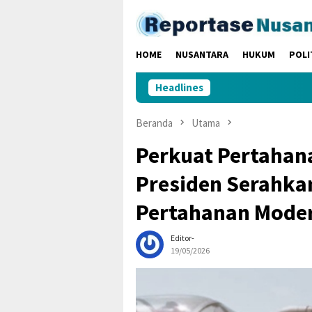
Loncat
ke
konten
HOME
NUSANTARA
HUKUM
POLI
Headlines
Beranda
Utama
Perkuat Pertahan
Presiden Serahka
Pertahanan Mode
Editor-
19/05/2026