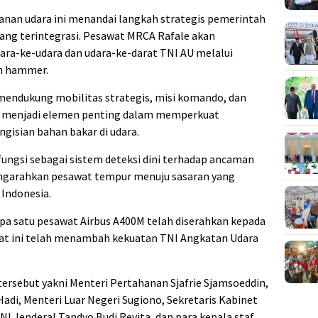
anan udara ini menandai langkah strategis pemerintah
ng terintegrasi. Pesawat MRCA Rafale akan
-ke-udara dan udara-ke-darat TNI AU melalui
an hammer.
mendukung mobilitas strategis, misi komando, dan
 menjadi elemen penting dalam memperkuat
gisian bahan bakar di udara.
erfungsi sebagai sistem deteksi dini terhadap ancaman
engarahkan pesawat tempur menuju sasaran yang
Indonesia.
upa satu pesawat Airbus A400M telah diserahkan kepada
at ini telah menambah kekuatan TNI Angkatan Udara
tersebut yakni Menteri Pertahanan Sjafrie Sjamsoeddin,
adi, Menteri Luar Negeri Sugiono, Sekretaris Kabinet
NI Jenderal Tandyo Budi Revita, dan para kepala staf