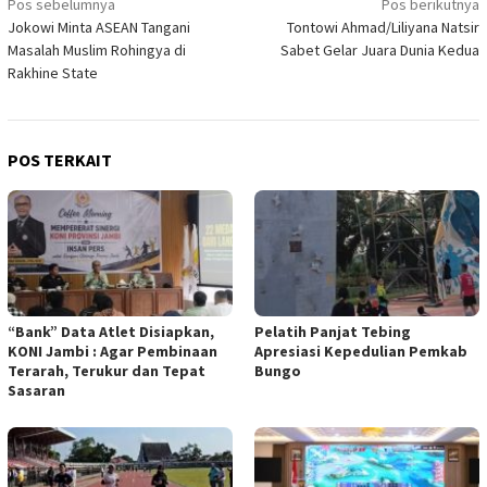
Navigasi
Pos sebelumnya
Pos berikutnya
Jokowi Minta ASEAN Tangani
Tontowi Ahmad/Liliyana Natsir
pos
Masalah Muslim Rohingya di
Sabet Gelar Juara Dunia Kedua
Rakhine State
POS TERKAIT
“Bank” Data Atlet Disiapkan,
Pelatih Panjat Tebing
KONI Jambi : Agar Pembinaan
Apresiasi Kepedulian Pemkab
Terarah, Terukur dan Tepat
Bungo
Sasaran