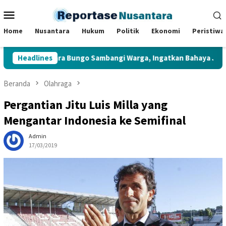
Loncat
Menu
ke
Mobile
konten
Home
Nusantara
Hukum
Politik
Ekonomi
Peristiwa
lsek Muara Bungo Sambangi Warga, Ingatkan Bahaya Judi Online
Headlines
Beranda
Olahraga
Pergantian Jitu Luis Milla yang
Mengantar Indonesia ke Semifinal
Admin
17/03/2019