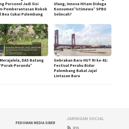
ng Personel Jadi Sisi
Ulang, Innova Hitam Diduga
m Pemberantasan Rokok
Konsumen”Istimewa” SPBU
al Bea Cukai Palembang
Selincah?
 Merajalela, DAS Batang
Gebrakan Baru HUT RI ke-81:
 “Porak-Poranda”
Festival Perahu Bidar
Palembang Bakal Jajal
Lintasan Baru
JARINGAN SOCIAL
PEDOMAN MEDIA SIBER
RSS