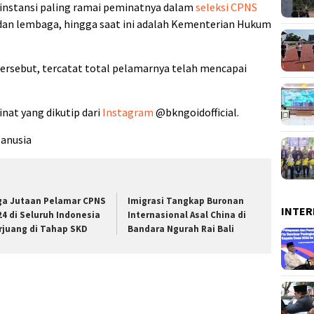
, instansi paling ramai peminatnya dalam
seleksi CPNS
dan lembaga, hingga saat ini adalah Kementerian Hukum
ersebut, tercatat total pelamarnya telah mencapai
inat yang dikutip dari
Instagram
@bkngoidofficial.
anusia
ga Jutaan Pelamar CPNS
Imigrasi Tangkap Buronan
INTER
24 di Seluruh Indonesia
Internasional Asal China di
rjuang di Tahap SKD
Bandara Ngurah Rai Bali