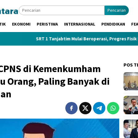
Pencarian
TIK
EKONOMI
PERISTIWA
INTERNASIONAL
PENDIDIKAN
FE
SRT 1 Tanjabtim Mulai Beroperasi, Progres Fisik Disorot: Fasi
POS T
 CPNS di Kemenkumham
u Orang, Paling Banyak di
ian