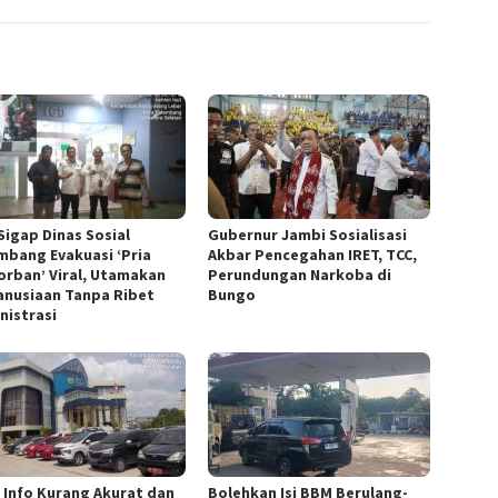
Sigap Dinas Sosial
Gubernur Jambi Sosialisasi
mbang Evakuasi ‘Pria
Akbar Pencegahan IRET, TCC,
orban’ Viral, Utamakan
Perundungan Narkoba di
nusiaan Tanpa Ribet
Bungo
nistrasi
h Info Kurang Akurat dan
Bolehkan Isi BBM Berulang-