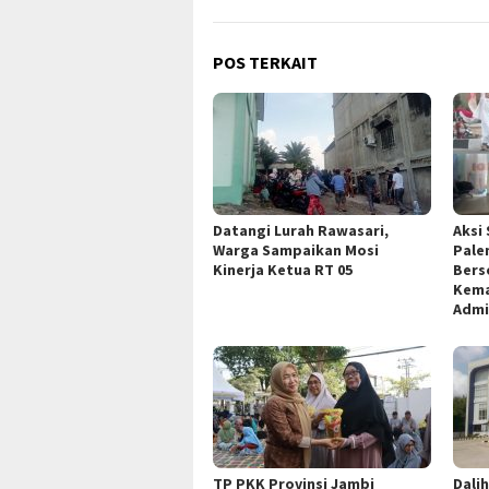
POS TERKAIT
Datangi Lurah Rawasari,
Aksi 
Warga Sampaikan Mosi
Pale
Kinerja Ketua RT 05
Bers
Kema
Admi
TP PKK Provinsi Jambi
Dali