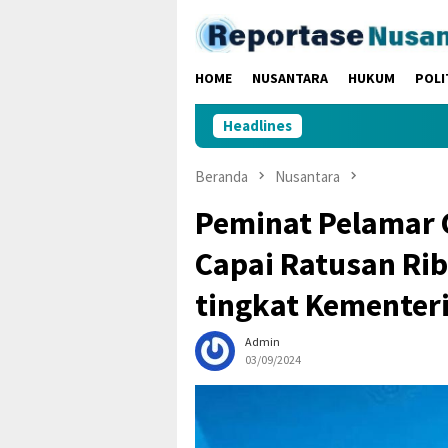
Loncat
ke
konten
HOME
NUSANTARA
HUKUM
POLI
Headlines
Beranda
Nusantara
Peminat Pelamar
Capai Ratusan Rib
tingkat Kementer
Admin
03/09/2024