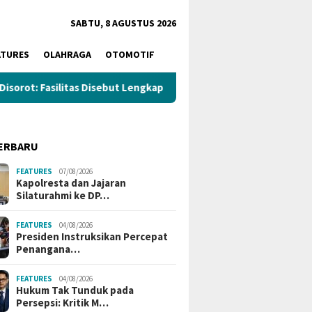
SABTU, 8 AGUSTUS 2026
ATURES
OLAHRAGA
OTOMOTIF
litas Disebut Lengkap, Namun Pekerjaan Masih Berjalan
Pr
ERBARU
FEATURES
07/08/2026
Kapolresta dan Jajaran
Silaturahmi ke DP…
FEATURES
04/08/2026
Presiden Instruksikan Percepat
Penangana…
FEATURES
04/08/2026
Hukum Tak Tunduk pada
Persepsi: Kritik M…