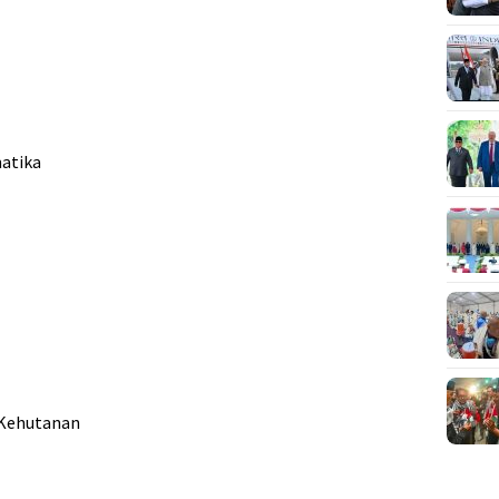
atika
 Kehutanan