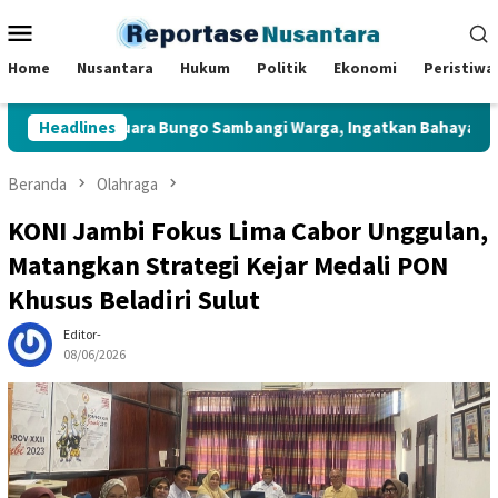
Loncat
Menu
ke
Mobile
konten
Home
Nusantara
Hukum
Politik
Ekonomi
Peristiwa
olsek Muara Bungo Sambangi Warga, Ingatkan Bahaya Judi Onlin
Headlines
Beranda
Olahraga
KONI Jambi Fokus Lima Cabor Unggulan,
Matangkan Strategi Kejar Medali PON
Khusus Beladiri Sulut
Editor-
08/06/2026