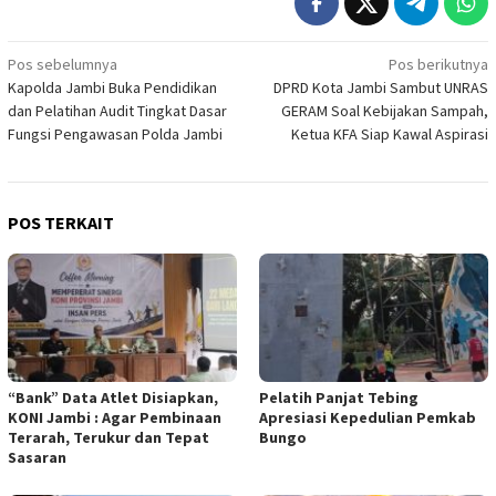
Navigasi
Pos sebelumnya
Pos berikutnya
Kapolda Jambi Buka Pendidikan
DPRD Kota Jambi Sambut UNRAS
pos
dan Pelatihan Audit Tingkat Dasar
GERAM Soal Kebijakan Sampah,
Fungsi Pengawasan Polda Jambi
Ketua KFA Siap Kawal Aspirasi
POS TERKAIT
“Bank” Data Atlet Disiapkan,
Pelatih Panjat Tebing
KONI Jambi : Agar Pembinaan
Apresiasi Kepedulian Pemkab
Terarah, Terukur dan Tepat
Bungo
Sasaran