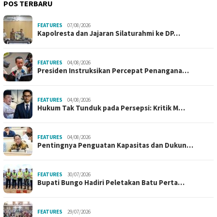
POS TERBARU
FEATURES
07/08/2026
Kapolresta dan Jajaran Silaturahmi ke DP…
FEATURES
04/08/2026
Presiden Instruksikan Percepat Penangana…
FEATURES
04/08/2026
Hukum Tak Tunduk pada Persepsi: Kritik M…
FEATURES
04/08/2026
Pentingnya Penguatan Kapasitas dan Dukun…
FEATURES
30/07/2026
Bupati Bungo Hadiri Peletakan Batu Perta…
FEATURES
29/07/2026