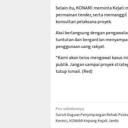
Selain itu, KONAMI meminta Kejati
permainan tender, serta memanggil p
konsultan pelaksana proyek.
Aksi berlangsung dengan pengawal
tuntutan dan bergantian menyampai
penggunaan uang rakyat.
“Kami akan terus mengawal kasus in
publik. Jangan sampai proyek strate
tutup Ismail. (Red)
Navigasi
Pos sebelumnya
Soroti Dugaan Penyimpangan Rehab Pusk
pos
Kerinci, KONAMI Kepung Kejati Jambi