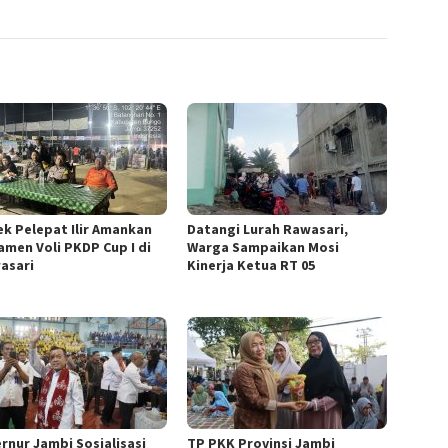
ek Pelepat Ilir Amankan
Datangi Lurah Rawasari,
amen Voli PKDP Cup I di
Warga Sampaikan Mosi
asari
Kinerja Ketua RT 05
rnur Jambi Sosialisasi
TP PKK Provinsi Jambi