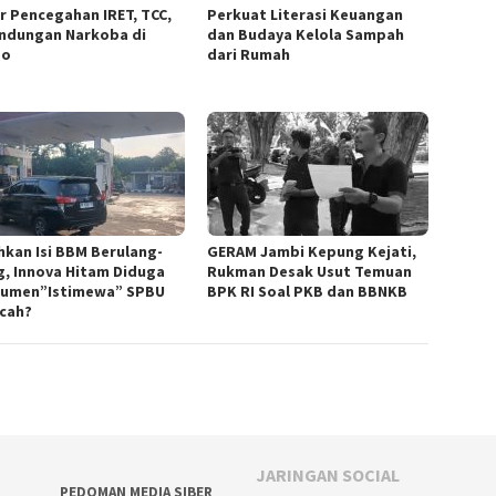
r Pencegahan IRET, TCC,
Perkuat Literasi Keuangan
ndungan Narkoba di
dan Budaya Kelola Sampah
go
dari Rumah
hkan Isi BBM Berulang-
GERAM Jambi Kepung Kejati,
g, Innova Hitam Diduga
Rukman Desak Usut Temuan
umen”Istimewa” SPBU
BPK RI Soal PKB dan BBNKB
ncah?
JARINGAN SOCIAL
PEDOMAN MEDIA SIBER