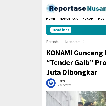
Loncat
ke
konten
HOME
NUSANTARA
HUKUM
POLI
Headlines
Beranda
Nusantara
KONAMI Guncang K
“Tender Gaib” Pr
Juta Dibongkar
Editor-
20/05/2026