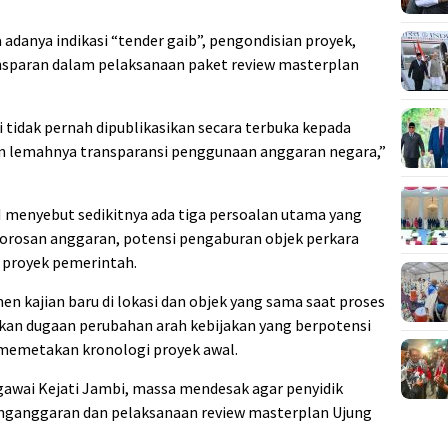
adanya indikasi “tender gaib”, pengondisian proyek,
ansparan dalam pelaksanaan paket review masterplan
i tidak pernah dipublikasikan secara terbuka kepada
n lemahnya transparansi penggunaan anggaran negara,”
menyebut sedikitnya ada tiga persoalan utama yang
orosan anggaran, potensi pengaburan objek perkara
 proyek pemerintah.
n kajian baru di lokasi dan objek yang sama saat proses
kan dugaan perubahan arah kebijakan yang berpotensi
memetakan kronologi proyek awal.
awai Kejati Jambi, massa mendesak agar penyidik
nganggaran dan pelaksanaan review masterplan Ujung