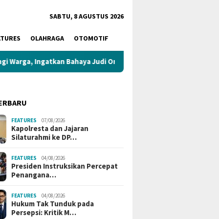
SABTU, 8 AGUSTUS 2026
ATURES
OLAHRAGA
OTOMOTIF
an Bahaya Judi Online dan Pinjaman Online
Polsek Pelep
ERBARU
FEATURES
07/08/2026
Kapolresta dan Jajaran
Silaturahmi ke DP…
FEATURES
04/08/2026
Presiden Instruksikan Percepat
Penangana…
FEATURES
04/08/2026
Hukum Tak Tunduk pada
Persepsi: Kritik M…