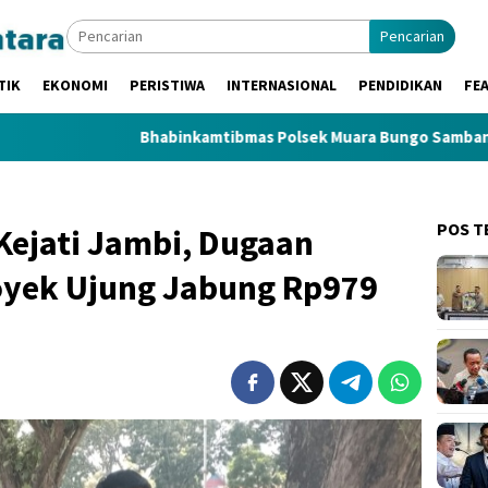
Pencarian
TIK
EKONOMI
PERISTIWA
INTERNASIONAL
PENDIDIKAN
FE
Bhabinkamtibmas Polsek Muara Bungo Sambangi Warga, Ingatk
POS T
ejati Jambi, Dugaan
oyek Ujung Jabung Rp979