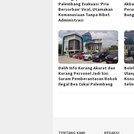
Palembang Evakuasi ‘Pria
Akba
Bersorban’ Viral, Utamakan
Peru
Kemanusiaan Tanpa Ribet
Bun
Administrasi
Dalih Info Kurang Akurat dan
Bole
Kurang Personel Jadi Sisi
Ulan
Suram Pemberantasan Rokok
Kons
Ilegal Bea Cukai Palembang
Seli
TENTANG KAMI
REDAKSI