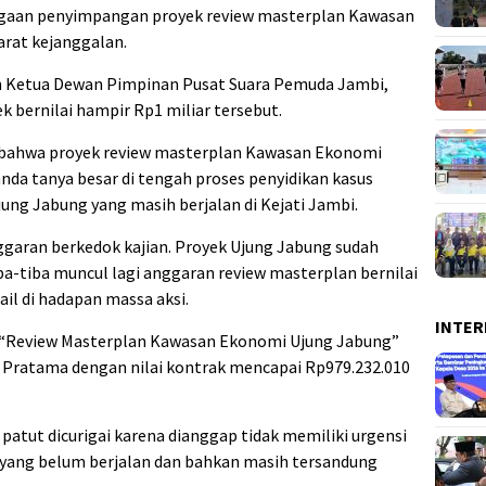
gaan penyimpangan proyek review masterplan Kawasan
arat kejanggalan.
lan Ketua Dewan Pimpinan Pusat Suara Pemuda Jambi,
 bernilai hampir Rp1 miliar tersebut.
 bahwa proyek review masterplan Kawasan Ekonomi
da tanya besar di tengah proses penyidikan kasus
ng Jabung yang masih berjalan di Kejati Jambi.
aran berkedok kajian. Proyek Ujung Jabung sudah
a-tiba muncul lagi anggaran review masterplan bernilai
mail di hadapan massa aksi.
INTER
“Review Masterplan Kawasan Ekonomi Ujung Jabung”
o Pratama dengan nilai kontrak mencapai Rp979.232.010
patut dicurigai karena dianggap tidak memiliki urgensi
a yang belum berjalan dan bahkan masih tersandung