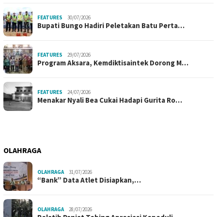
FEATURES
30/07/2026
Bupati Bungo Hadiri Peletakan Batu Perta…
FEATURES
29/07/2026
Program Aksara, Kemdiktisaintek Dorong M…
FEATURES
24/07/2026
Menakar Nyali Bea Cukai Hadapi Gurita Ro…
OLAHRAGA
OLAHRAGA
31/07/2026
“Bank” Data Atlet Disiapkan,…
OLAHRAGA
28/07/2026