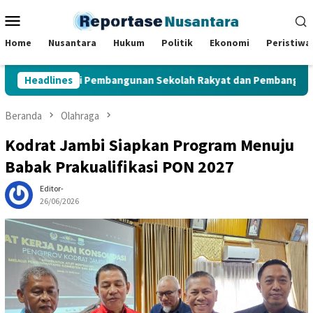
Loncat
Menu
ke
Mobile
konten
Home
Nusantara
Hukum
Politik
Ekonomi
Peristiwa
jau Lokasi Pembangunan Sekolah Rakyat dan Pembangunan BTN 
Headlines
Beranda
Olahraga
Kodrat Jambi Siapkan Program Menuju
Babak Prakualifikasi PON 2027
Editor-
26/06/2026