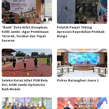
“Bank” Data Atlet Disiapkan,
Pelatih Panjat Tebing
KONI Jambi : Agar Pembinaan
Apresiasi Kepedulian Pemkab
Terarah, Terukur dan Tepat
Bungo
Sasaran
Seleksi Ketat Atlet PON Bela
Polres Batanghari Juara 1
Diri, KONI Jambi Optimistis
Raih Medali