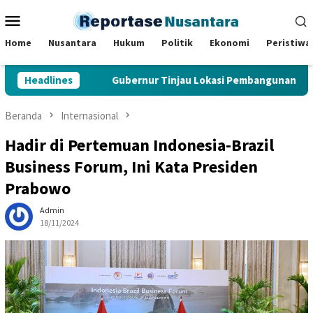
Loncat
Menu
ke
Mobile
konten
Home
Nusantara
Hukum
Politik
Ekonomi
Peristiwa
ndungan
Headlines
Gubernur Tinjau Lokasi Pembangunan Sekolah R
Beranda
Internasional
Hadir di Pertemuan Indonesia-Brazil
Business Forum, Ini Kata Presiden
Prabowo
Admin
18/11/2024