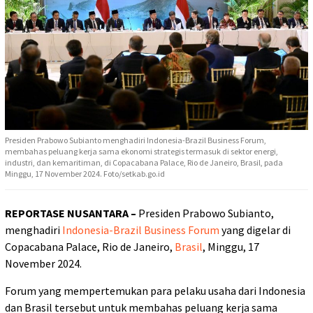
Presiden Prabowo Subianto menghadiri Indonesia-Brazil Business Forum,
membahas peluang kerja sama ekonomi strategis termasuk di sektor energi,
industri, dan kemaritiman, di Copacabana Palace, Rio de Janeiro, Brasil, pada
Minggu, 17 November 2024. Foto/setkab.go.id
REPORTASE NUSANTARA –
Presiden Prabowo Subianto,
menghadiri
Indonesia-Brazil Business Forum
yang digelar di
Copacabana Palace, Rio de Janeiro,
Brasil
, Minggu, 17
November 2024.
Forum yang mempertemukan para pelaku usaha dari Indonesia
dan Brasil tersebut untuk membahas peluang kerja sama