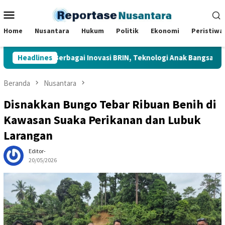
Loncat
Menu
ke
Mobile
konten
Home
Nusantara
Hukum
Politik
Ekonomi
Peristiwa
 Tinjau Berbagai Inovasi BRIN, Teknologi Anak Bangsa Dipamerka
Headlines
Beranda
Nusantara
Disnakkan Bungo Tebar Ribuan Benih di
Kawasan Suaka Perikanan dan Lubuk
Larangan
Editor-
20/05/2026