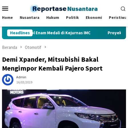
Loncat
Menu
ke
Mobile
konten
Home
Nusantara
Hukum
Politik
Ekonomi
Peristiwa
bi Gondol Enam Medali di Kejurnas IMC
Headlines
Proyek Pembangun
Beranda
Otomotif
Demi Xpander, Mitsubishi Bakal
Mengimpor Kembali Pajero Sport
Admin
16/03/2019