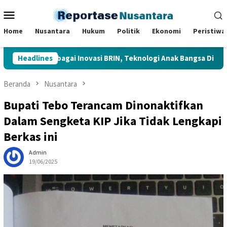
Loncat
Menu
ke
Mobile
konten
Home
Nusantara
Hukum
Politik
Ekonomi
Peristiwa
njau Berbagai Inovasi BRIN, Teknologi Anak Bangsa Dipamerkan d
Headlines
Beranda
Nusantara
Bupati Tebo Terancam Dinonaktifkan
Dalam Sengketa KIP Jika Tidak Lengkapi
Berkas ini
Admin
19/06/2025