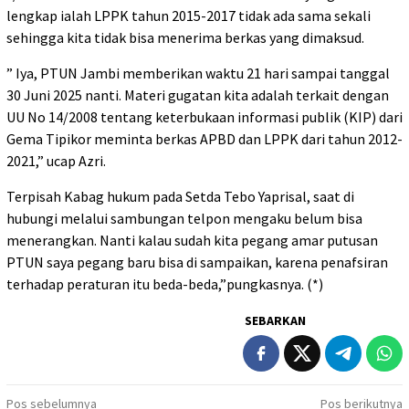
lengkap ialah LPPK tahun 2015-2017 tidak ada sama sekali
sehingga kita tidak bisa menerima berkas yang dimaksud.
” Iya, PTUN Jambi memberikan waktu 21 hari sampai tanggal
30 Juni 2025 nanti. Materi gugatan kita adalah terkait dengan
UU No 14/2008 tentang keterbukaan informasi publik (KIP) dari
Gema Tipikor meminta berkas APBD dan LPPK dari tahun 2012-
2021,” ucap Azri.
Terpisah Kabag hukum pada Setda Tebo Yaprisal, saat di
hubungi melalui sambungan telpon mengaku belum bisa
menerangkan. Nanti kalau sudah kita pegang amar putusan
PTUN saya pegang baru bisa di sampaikan, karena penafsiran
terhadap peraturan itu beda-beda,”pungkasnya. (*)
SEBARKAN
Navigasi
Pos sebelumnya
Pos berikutnya