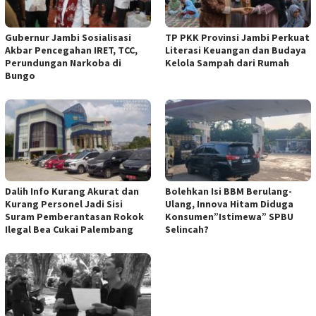
Gubernur Jambi Sosialisasi
TP PKK Provinsi Jambi Perkuat
Akbar Pencegahan IRET, TCC,
Literasi Keuangan dan Budaya
Perundungan Narkoba di
Kelola Sampah dari Rumah
Bungo
Dalih Info Kurang Akurat dan
Bolehkan Isi BBM Berulang-
Kurang Personel Jadi Sisi
Ulang, Innova Hitam Diduga
Suram Pemberantasan Rokok
Konsumen”Istimewa” SPBU
Ilegal Bea Cukai Palembang
Selincah?