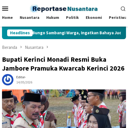
Loncat
Menu
ke
Mobile
konten
Home
Nusantara
Hukum
Politik
Ekonomi
Peristiwa
 Muara Bungo Sambangi Warga, Ingatkan Bahaya Judi Online dan
Headlines
Beranda
Nusantara
Bupati Kerinci Monadi Resmi Buka
Jambore Pramuka Kwarcab Kerinci 2026
Editor-
14/05/2026