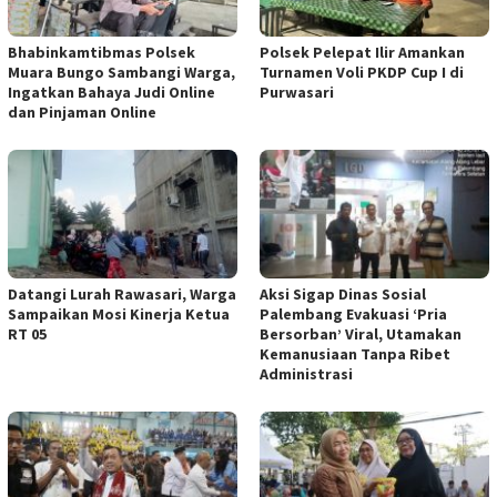
Bhabinkamtibmas Polsek
Polsek Pelepat Ilir Amankan
Muara Bungo Sambangi Warga,
Turnamen Voli PKDP Cup I di
Ingatkan Bahaya Judi Online
Purwasari
dan Pinjaman Online
Datangi Lurah Rawasari, Warga
Aksi Sigap Dinas Sosial
Sampaikan Mosi Kinerja Ketua
Palembang Evakuasi ‘Pria
RT 05
Bersorban’ Viral, Utamakan
Kemanusiaan Tanpa Ribet
Administrasi