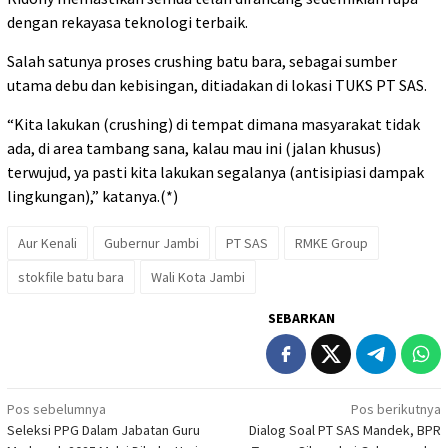
dengan rekayasa teknologi terbaik.
Salah satunya proses crushing batu bara, sebagai sumber
utama debu dan kebisingan, ditiadakan di lokasi TUKS PT SAS.
“Kita lakukan (crushing) di tempat dimana masyarakat tidak
ada, di area tambang sana, kalau mau ini (jalan khusus)
terwujud, ya pasti kita lakukan segalanya (antisipiasi dampak
lingkungan),” katanya.(*)
Aur Kenali
Gubernur Jambi
PT SAS
RMKE Group
stokfile batu bara
Wali Kota Jambi
SEBARKAN
Navigasi
Pos sebelumnya
Pos berikutnya
Seleksi PPG Dalam Jabatan Guru
Dialog Soal PT SAS Mandek, BPR
pos