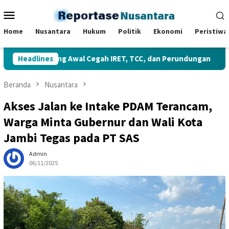
Loncat
Menu
ke
Mobile
konten
Home
Nusantara
Hukum
Politik
Ekonomi
Peristiwa
ah Benteng Awal Cegah IRET, TCC, dan Perundungan
Headlines
Gub
Beranda
Nusantara
Akses Jalan ke Intake PDAM Terancam,
Warga Minta Gubernur dan Wali Kota
Jambi Tegas pada PT SAS
Admin
06/11/2025