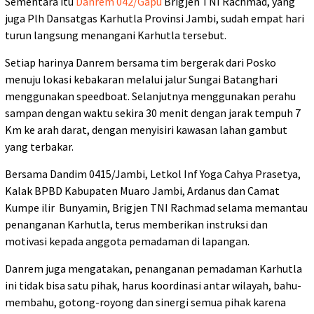
Sementara itu
Danrem 042/Gapu
Brigjen TNI Rachmad, yang
juga Plh Dansatgas Karhutla Provinsi Jambi, sudah empat hari
turun langsung menangani Karhutla tersebut.
Setiap harinya Danrem bersama tim bergerak dari Posko
menuju lokasi kebakaran melalui jalur Sungai Batanghari
menggunakan speedboat. Selanjutnya menggunakan perahu
sampan dengan waktu sekira 30 menit dengan jarak tempuh 7
Km ke arah darat, dengan menyisiri kawasan lahan gambut
yang terbakar.
Bersama Dandim 0415/Jambi, Letkol Inf Yoga Cahya Prasetya,
Kalak BPBD Kabupaten Muaro Jambi, Ardanus dan Camat
Kumpe ilir Bunyamin, Brigjen TNI Rachmad selama memantau
penanganan Karhutla, terus memberikan instruksi dan
motivasi kepada anggota pemadaman di lapangan.
Danrem juga mengatakan, penanganan pemadaman Karhutla
ini tidak bisa satu pihak, harus koordinasi antar wilayah, bahu-
membahu, gotong-royong dan sinergi semua pihak karena