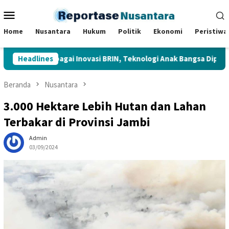
Loncat
Menu
ke
Mobile
konten
Home
Nusantara
Hukum
Politik
Ekonomi
Peristiwa
Tinjau Berbagai Inovasi BRIN, Teknologi Anak Bangsa Dipamerkan 
Headlines
Beranda
Nusantara
3.000 Hektare Lebih Hutan dan Lahan
Terbakar di Provinsi Jambi
Admin
03/09/2024