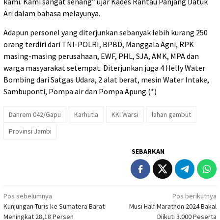
kami. Kami sangat senang” ujar Kades Rantau Panjang Datuk
Ari dalam bahasa melayunya.
Adapun personel yang diterjunkan sebanyak lebih kurang 250
orang terdiri dari TNI-POLRI, BPBD, Manggala Agni, RPK
masing-masing perusahaan, EWF, PHL, SJA, AMK, MPA dan
warga masyarakat setempat. Diterjunkan juga 4 Helly Water
Bombing dari Satgas Udara, 2 alat berat, mesin Water Intake,
Sambuponti, Pompa air dan Pompa Apung.(*)
Danrem 042/Gapu
Karhutla
KKI Warsi
lahan gambut
Provinsi Jambi
SEBARKAN
Navigasi
Pos sebelumnya
Pos berikutnya
Kunjungan Turis ke Sumatera Barat
Musi Half Marathon 2024 Bakal
pos
Meningkat 28,18 Persen
Diikuti 3.000 Peserta